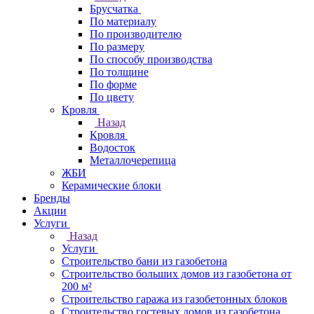
Брусчатка
По материалу
По производителю
По размеру
По способу производства
По толщине
По форме
По цвету
Кровля
Назад
Кровля
Водосток
Металлочерепица
ЖБИ
Керамические блоки
Бренды
Акции
Услуги
Назад
Услуги
Строительство бани из газобетона
Строительство больших домов из газобетона от
200 м²
Строительство гаража из газобетонных блоков
Строительство гостевых домов из газобетона