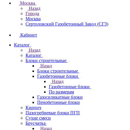
Москва
Назад
Города
Москва
Сертоловский Газобетонный Завод (СГЗ)
Кабинет
Каталог
Назад
Каталог
Блоки строительные
Назад
Блоки строительные
Газобетонные блоки
Назад
Газобетонные блоки
По размерам
Газосиликатные блоки
Пенобетонные блоки
Кирпич
Пазогребневые блоки ПГП
Сухие смеси
Брусчатка
Назад