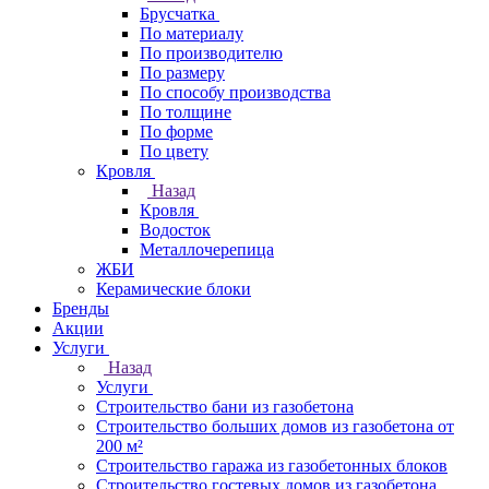
Брусчатка
По материалу
По производителю
По размеру
По способу производства
По толщине
По форме
По цвету
Кровля
Назад
Кровля
Водосток
Металлочерепица
ЖБИ
Керамические блоки
Бренды
Акции
Услуги
Назад
Услуги
Строительство бани из газобетона
Строительство больших домов из газобетона от
200 м²
Строительство гаража из газобетонных блоков
Строительство гостевых домов из газобетона