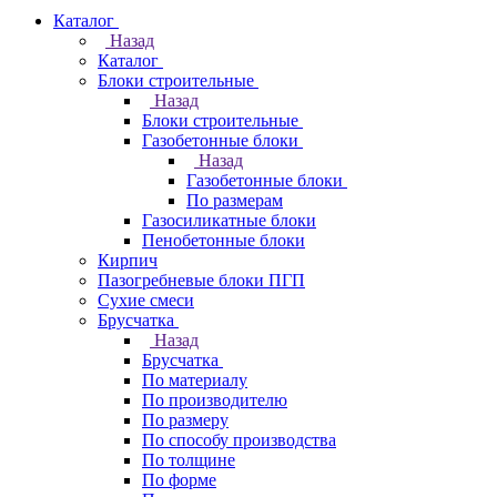
Каталог
Назад
Каталог
Блоки строительные
Назад
Блоки строительные
Газобетонные блоки
Назад
Газобетонные блоки
По размерам
Газосиликатные блоки
Пенобетонные блоки
Кирпич
Пазогребневые блоки ПГП
Сухие смеси
Брусчатка
Назад
Брусчатка
По материалу
По производителю
По размеру
По способу производства
По толщине
По форме