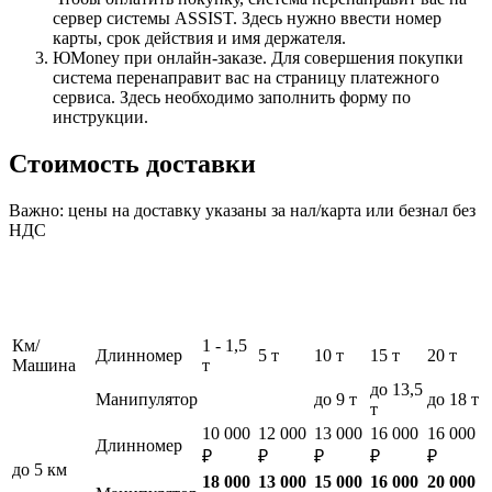
сервер системы ASSIST. Здесь нужно ввести номер
карты, срок действия и имя держателя.
ЮMoney при онлайн-заказе. Для совершения покупки
система перенаправит вас на страницу платежного
сервиса. Здесь необходимо заполнить форму по
инструкции.
Стоимость доставки
Важно: цены на доставку указаны за нал/карта или безнал без
НДС
Км/
1 - 1,5
Длинномер
5 т
10 т
15 т
20 т
Машина
т
до 13,5
Манипулятор
до 9 т
до 18 т
т
10 000
12 000
13 000
16 000
16 000
Длинномер
₽
₽
₽
₽
₽
до 5 км
18 000
13 000
15 000
16 000
20 000