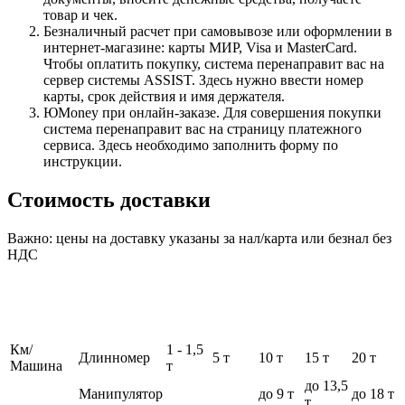
товар и чек.
Безналичный расчет при самовывозе или оформлении в
интернет-магазине: карты МИР, Visa и MasterCard.
Чтобы оплатить покупку, система перенаправит вас на
сервер системы ASSIST. Здесь нужно ввести номер
карты, срок действия и имя держателя.
ЮMoney при онлайн-заказе. Для совершения покупки
система перенаправит вас на страницу платежного
сервиса. Здесь необходимо заполнить форму по
инструкции.
Стоимость доставки
Важно: цены на доставку указаны за нал/карта или безнал без
НДС
Км/
1 - 1,5
Длинномер
5 т
10 т
15 т
20 т
Машина
т
до 13,5
Манипулятор
до 9 т
до 18 т
т