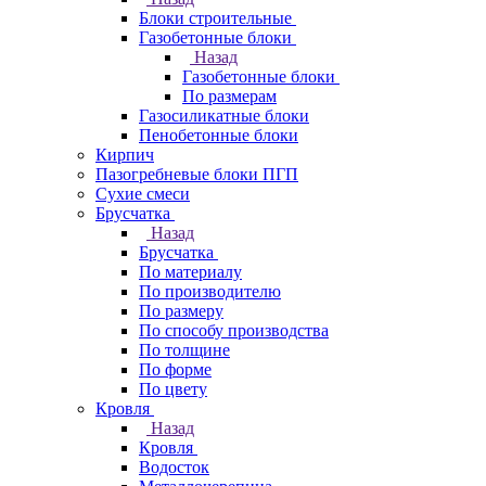
Блоки строительные
Газобетонные блоки
Назад
Газобетонные блоки
По размерам
Газосиликатные блоки
Пенобетонные блоки
Кирпич
Пазогребневые блоки ПГП
Сухие смеси
Брусчатка
Назад
Брусчатка
По материалу
По производителю
По размеру
По способу производства
По толщине
По форме
По цвету
Кровля
Назад
Кровля
Водосток