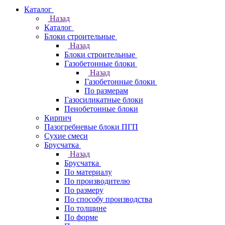
Каталог
Назад
Каталог
Блоки строительные
Назад
Блоки строительные
Газобетонные блоки
Назад
Газобетонные блоки
По размерам
Газосиликатные блоки
Пенобетонные блоки
Кирпич
Пазогребневые блоки ПГП
Сухие смеси
Брусчатка
Назад
Брусчатка
По материалу
По производителю
По размеру
По способу производства
По толщине
По форме