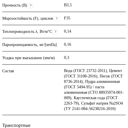
B3,5
Прочность (В)
?
F35
Морозостойкость (F), циклов
?
0,14
Теплопроводность λ, Вт/м°С
?
0,16
Паропроницаемость, мг/[мчПа]
0,3
Усадка при высыхании (мм/м)
Вода (ГОСТ 23732-2011), Цемент
Состав
(ГОСТ 31108-2016), Песок (ГОСТ
8736-2014), Пудра алюминиевая
(ГОСТ 5494-95) / паста
алюминиевая (СТО 88935974-001-
009), Каустическая сода (ГОСТ
2263-79), Сульфат натрия Na2SO4
(ТУ 2141-084-56238216-2010)
Транспортные