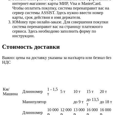
интернет-магазине: карты МИР, Visa и MasterCard.
Чтобы оплатить покупку, система перенаправит вас на
сервер системы ASSIST. Здесь нужно ввести номер
карты, срок действия и имя держателя.
ЮMoney при онлайн-заказе. Для совершения покупки
система перенаправит вас на страницу платежного
сервиса. Здесь необходимо заполнить форму по
инструкции.
Стоимость доставки
Важно: цены на доставку указаны за нал/карта или безнал без
НДС
Км/
1 - 1,5
Длинномер
5 т
10 т
15 т
20 т
Машина
т
до 13,5
Манипулятор
до 9 т
до 18 т
т
10 000
12 000
13 000
16 000
16 000
Длинномер