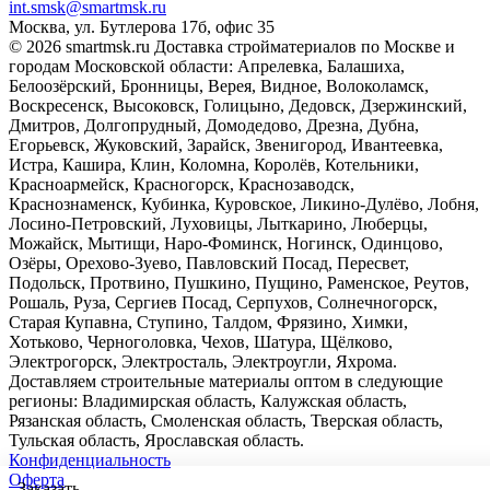
int.smsk@smartmsk.ru
Москва, ул. Бутлерова 17б, офис 35
© 2026 smartmsk.ru Доставка стройматериалов по Москве и
городам Московской области: Апрелевка, Балашиха,
Белоозёрский, Бронницы, Верея, Видное, Волоколамск,
Воскресенск, Высоковск, Голицыно, Дедовск, Дзержинский,
Дмитров, Долгопрудный, Домодедово, Дрезна, Дубна,
Егорьевск, Жуковский, Зарайск, Звенигород, Ивантеевка,
Истра, Кашира, Клин, Коломна, Королёв, Котельники,
Красноармейск, Красногорск, Краснозаводск,
Краснознаменск, Кубинка, Куровское, Ликино-Дулёво, Лобня,
Лосино-Петровский, Луховицы, Лыткарино, Люберцы,
Можайск, Мытищи, Наро-Фоминск, Ногинск, Одинцово,
Озёры, Орехово-Зуево, Павловский Посад, Пересвет,
Подольск, Протвино, Пушкино, Пущино, Раменское, Реутов,
Рошаль, Руза, Сергиев Посад, Серпухов, Солнечногорск,
Старая Купавна, Ступино, Талдом, Фрязино, Химки,
Хотьково, Черноголовка, Чехов, Шатура, Щёлково,
Электрогорск, Электросталь, Электроугли, Яхрома.
Доставляем строительные материалы оптом в следующие
регионы: Владимирская область, Калужская область,
Рязанская область, Смоленская область, Тверская область,
Тульская область, Ярославская область.
Конфиденциальность
Оферта
Заказать