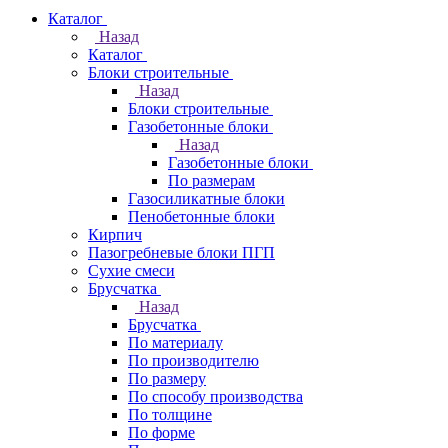
Каталог
Назад
Каталог
Блоки строительные
Назад
Блоки строительные
Газобетонные блоки
Назад
Газобетонные блоки
По размерам
Газосиликатные блоки
Пенобетонные блоки
Кирпич
Пазогребневые блоки ПГП
Сухие смеси
Брусчатка
Назад
Брусчатка
По материалу
По производителю
По размеру
По способу производства
По толщине
По форме