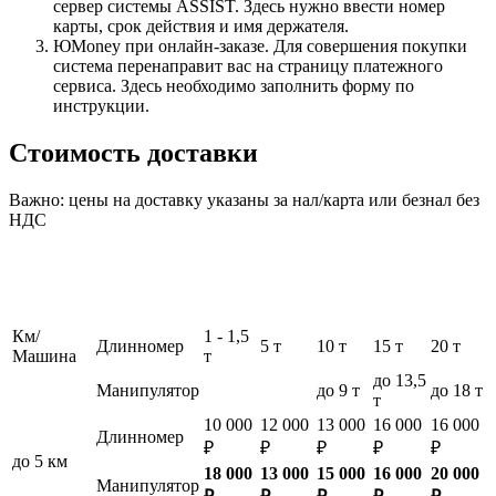
сервер системы ASSIST. Здесь нужно ввести номер
карты, срок действия и имя держателя.
ЮMoney при онлайн-заказе. Для совершения покупки
система перенаправит вас на страницу платежного
сервиса. Здесь необходимо заполнить форму по
инструкции.
Стоимость доставки
Важно: цены на доставку указаны за нал/карта или безнал без
НДС
Км/
1 - 1,5
Длинномер
5 т
10 т
15 т
20 т
Машина
т
до 13,5
Манипулятор
до 9 т
до 18 т
т
10 000
12 000
13 000
16 000
16 000
Длинномер
₽
₽
₽
₽
₽
до 5 км
18 000
13 000
15 000
16 000
20 000
Манипулятор