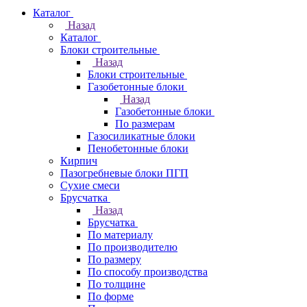
Каталог
Назад
Каталог
Блоки строительные
Назад
Блоки строительные
Газобетонные блоки
Назад
Газобетонные блоки
По размерам
Газосиликатные блоки
Пенобетонные блоки
Кирпич
Пазогребневые блоки ПГП
Сухие смеси
Брусчатка
Назад
Брусчатка
По материалу
По производителю
По размеру
По способу производства
По толщине
По форме