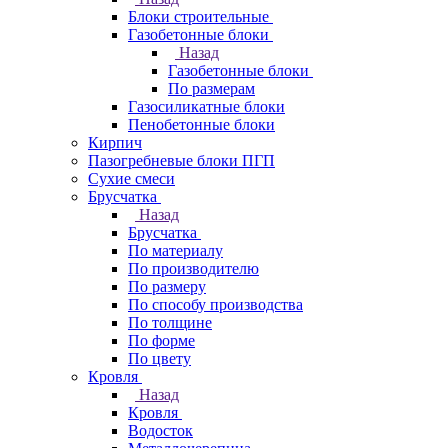
Блоки строительные
Газобетонные блоки
Назад
Газобетонные блоки
По размерам
Газосиликатные блоки
Пенобетонные блоки
Кирпич
Пазогребневые блоки ПГП
Сухие смеси
Брусчатка
Назад
Брусчатка
По материалу
По производителю
По размеру
По способу производства
По толщине
По форме
По цвету
Кровля
Назад
Кровля
Водосток