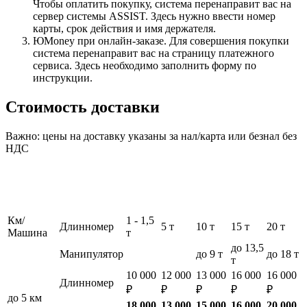
Чтобы оплатить покупку, система перенаправит вас на
сервер системы ASSIST. Здесь нужно ввести номер
карты, срок действия и имя держателя.
ЮMoney при онлайн-заказе. Для совершения покупки
система перенаправит вас на страницу платежного
сервиса. Здесь необходимо заполнить форму по
инструкции.
Стоимость доставки
Важно: цены на доставку указаны за нал/карта или безнал без
НДС
Км/
1 - 1,5
Длинномер
5 т
10 т
15 т
20 т
Машина
т
до 13,5
Манипулятор
до 9 т
до 18 т
т
10 000
12 000
13 000
16 000
16 000
Длинномер
₽
₽
₽
₽
₽
до 5 км
18 000
13 000
15 000
16 000
20 000