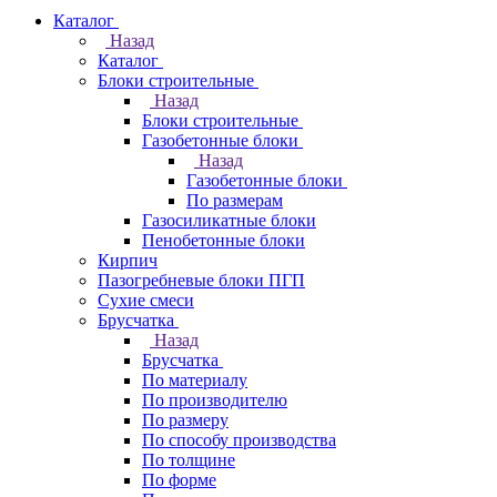
Каталог
Назад
Каталог
Блоки строительные
Назад
Блоки строительные
Газобетонные блоки
Назад
Газобетонные блоки
По размерам
Газосиликатные блоки
Пенобетонные блоки
Кирпич
Пазогребневые блоки ПГП
Сухие смеси
Брусчатка
Назад
Брусчатка
По материалу
По производителю
По размеру
По способу производства
По толщине
По форме