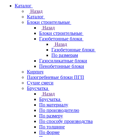
Каталог
Назад
Каталог
Блоки строительные
Назад
Блоки строительные
Газобетонные блоки
Назад
Газобетонные блоки
По размерам
Газосиликатные блоки
Пенобетонные блоки
Кирпич
Пазогребневые блоки ПГП
Сухие смеси
Брусчатка
Назад
Брусчатка
По материалу
По производителю
По размеру
По способу производства
По толщине
По форме