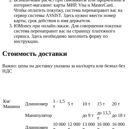
интернет-магазине: карты МИР, Visa и MasterCard.
Чтобы оплатить покупку, система перенаправит вас на
сервер системы ASSIST. Здесь нужно ввести номер
карты, срок действия и имя держателя.
ЮMoney при онлайн-заказе. Для совершения покупки
система перенаправит вас на страницу платежного
сервиса. Здесь необходимо заполнить форму по
инструкции.
Стоимость доставки
Важно: цены на доставку указаны за нал/карта или безнал без
НДС
Км/
1 - 1,5
Длинномер
5 т
10 т
15 т
20 т
Машина
т
до 13,5
Манипулятор
до 9 т
до 18 т
т
10 000
12 000
13 000
16 000
16 000
Длинномер