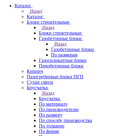
Каталог
Назад
Каталог
Блоки строительные
Назад
Блоки строительные
Газобетонные блоки
Назад
Газобетонные блоки
По размерам
Газосиликатные блоки
Пенобетонные блоки
Кирпич
Пазогребневые блоки ПГП
Сухие смеси
Брусчатка
Назад
Брусчатка
По материалу
По производителю
По размеру
По способу производства
По толщине
По форме