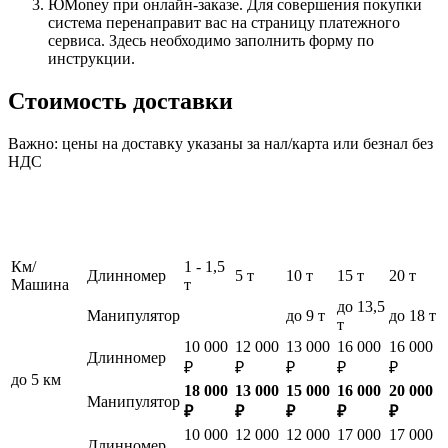
ЮMoney при онлайн-заказе. Для совершения покупки
система перенаправит вас на страницу платежного
сервиса. Здесь необходимо заполнить форму по
инструкции.
Стоимость доставки
Важно: цены на доставку указаны за нал/карта или безнал без
НДС
Км/
1 - 1,5
Длинномер
5 т
10 т
15 т
20 т
Машина
т
до 13,5
Манипулятор
до 9 т
до 18 т
т
10 000
12 000
13 000
16 000
16 000
Длинномер
₽
₽
₽
₽
₽
до 5 км
18 000
13 000
15 000
16 000
20 000
Манипулятор
₽
₽
₽
₽
₽
10 000
12 000
12 000
17 000
17 000
Длинномер