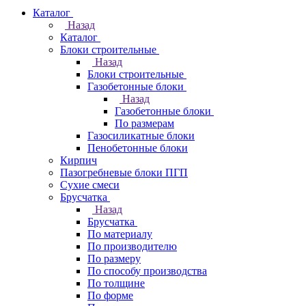
Каталог
Назад
Каталог
Блоки строительные
Назад
Блоки строительные
Газобетонные блоки
Назад
Газобетонные блоки
По размерам
Газосиликатные блоки
Пенобетонные блоки
Кирпич
Пазогребневые блоки ПГП
Сухие смеси
Брусчатка
Назад
Брусчатка
По материалу
По производителю
По размеру
По способу производства
По толщине
По форме