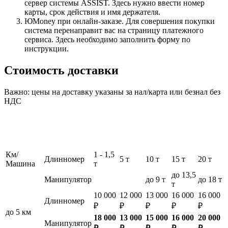
сервер системы ASSIST. Здесь нужно ввести номер
карты, срок действия и имя держателя.
ЮMoney при онлайн-заказе. Для совершения покупки
система перенаправит вас на страницу платежного
сервиса. Здесь необходимо заполнить форму по
инструкции.
Стоимость доставки
Важно: цены на доставку указаны за нал/карта или безнал без
НДС
Км/
1 - 1,5
Длинномер
5 т
10 т
15 т
20 т
Машина
т
до 13,5
Манипулятор
до 9 т
до 18 т
т
10 000
12 000
13 000
16 000
16 000
Длинномер
₽
₽
₽
₽
₽
до 5 км
18 000
13 000
15 000
16 000
20 000
Манипулятор