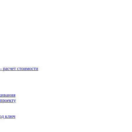
— расчет стоимости
живания
 проекту
под ключ