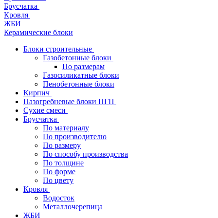
Брусчатка
Кровля
ЖБИ
Керамические блоки
Блоки строительные
Газобетонные блоки
По размерам
Газосиликатные блоки
Пенобетонные блоки
Кирпич
Пазогребневые блоки ПГП
Сухие смеси
Брусчатка
По материалу
По производителю
По размеру
По способу производства
По толщине
По форме
По цвету
Кровля
Водосток
Металлочерепица
ЖБИ