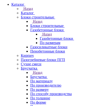
Каталог
Назад
Каталог
Блоки строительные
Назад
Блоки строительные
Газобетонные блоки
Назад
Газобетонные блоки
По размерам
Газосиликатные блоки
Пенобетонные блоки
Кирпич
Пазогребневые блоки ПГП
Сухие смеси
Брусчатка
Назад
Брусчатка
По материалу
По производителю
По размеру
По способу производства
По толщине
По форме