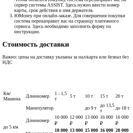
сервер системы ASSIST. Здесь нужно ввести номер
карты, срок действия и имя держателя.
ЮMoney при онлайн-заказе. Для совершения покупки
система перенаправит вас на страницу платежного
сервиса. Здесь необходимо заполнить форму по
инструкции.
Стоимость доставки
Важно: цены на доставку указаны за нал/карта или безнал без
НДС
Км/
1 - 1,5
Длинномер
5 т
10 т
15 т
20 т
Машина
т
до 13,5
Манипулятор
до 9 т
до 18 т
т
10 000
12 000
13 000
16 000
16 000
Длинномер
₽
₽
₽
₽
₽
до 5 км
18 000
13 000
15 000
16 000
20 000