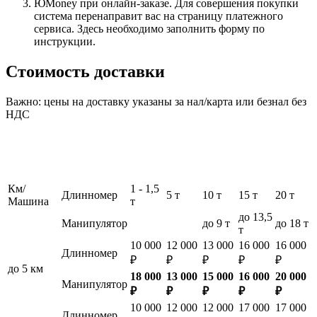
ЮMoney при онлайн-заказе. Для совершения покупки
система перенаправит вас на страницу платежного
сервиса. Здесь необходимо заполнить форму по
инструкции.
Стоимость доставки
Важно: цены на доставку указаны за нал/карта или безнал без
НДС
Км/
1 - 1,5
Длинномер
5 т
10 т
15 т
20 т
Машина
т
до 13,5
Манипулятор
до 9 т
до 18 т
т
10 000
12 000
13 000
16 000
16 000
Длинномер
₽
₽
₽
₽
₽
до 5 км
18 000
13 000
15 000
16 000
20 000
Манипулятор
₽
₽
₽
₽
₽
10 000
12 000
12 000
17 000
17 000
Длинномер