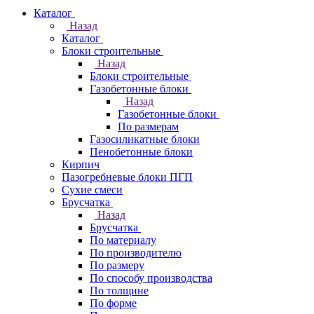
Каталог
Назад
Каталог
Блоки строительные
Назад
Блоки строительные
Газобетонные блоки
Назад
Газобетонные блоки
По размерам
Газосиликатные блоки
Пенобетонные блоки
Кирпич
Пазогребневые блоки ПГП
Сухие смеси
Брусчатка
Назад
Брусчатка
По материалу
По производителю
По размеру
По способу производства
По толщине
По форме