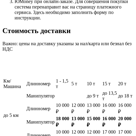
ЮMoney при онлайн-заказе. Для совершения покупки
система перенаправит вас на страницу платежного
сервиса. Здесь необходимо заполнить форму по
инструкции.
Стоимость доставки
Важно: цены на доставку указаны за нал/карта или безнал без
НДС
Км/
1 - 1,5
Длинномер
5 т
10 т
15 т
20 т
Машина
т
до 13,5
Манипулятор
до 9 т
до 18 т
т
10 000
12 000
13 000
16 000
16 000
Длинномер
₽
₽
₽
₽
₽
до 5 км
18 000
13 000
15 000
16 000
20 000
Манипулятор
₽
₽
₽
₽
₽
10 000
12 000
12 000
17 000
17 000
Длинномер