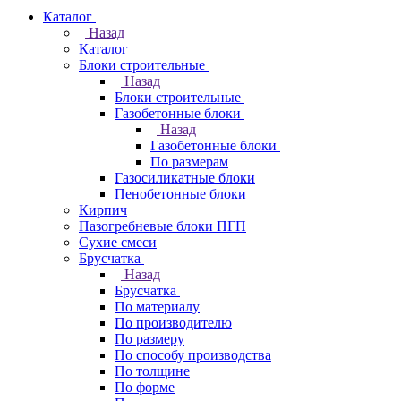
Каталог
Назад
Каталог
Блоки строительные
Назад
Блоки строительные
Газобетонные блоки
Назад
Газобетонные блоки
По размерам
Газосиликатные блоки
Пенобетонные блоки
Кирпич
Пазогребневые блоки ПГП
Сухие смеси
Брусчатка
Назад
Брусчатка
По материалу
По производителю
По размеру
По способу производства
По толщине
По форме