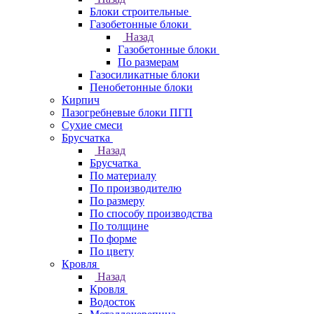
Блоки строительные
Газобетонные блоки
Назад
Газобетонные блоки
По размерам
Газосиликатные блоки
Пенобетонные блоки
Кирпич
Пазогребневые блоки ПГП
Сухие смеси
Брусчатка
Назад
Брусчатка
По материалу
По производителю
По размеру
По способу производства
По толщине
По форме
По цвету
Кровля
Назад
Кровля
Водосток