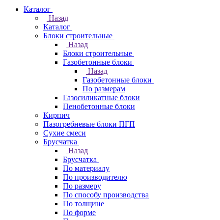
Каталог
Назад
Каталог
Блоки строительные
Назад
Блоки строительные
Газобетонные блоки
Назад
Газобетонные блоки
По размерам
Газосиликатные блоки
Пенобетонные блоки
Кирпич
Пазогребневые блоки ПГП
Сухие смеси
Брусчатка
Назад
Брусчатка
По материалу
По производителю
По размеру
По способу производства
По толщине
По форме