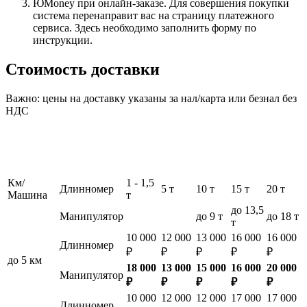
ЮMoney при онлайн-заказе. Для совершения покупки
система перенаправит вас на страницу платежного
сервиса. Здесь необходимо заполнить форму по
инструкции.
Стоимость доставки
Важно: цены на доставку указаны за нал/карта или безнал без
НДС
Км/
1 - 1,5
Длинномер
5 т
10 т
15 т
20 т
Машина
т
до 13,5
Манипулятор
до 9 т
до 18 т
т
10 000
12 000
13 000
16 000
16 000
Длинномер
₽
₽
₽
₽
₽
до 5 км
18 000
13 000
15 000
16 000
20 000
Манипулятор
₽
₽
₽
₽
₽
10 000
12 000
12 000
17 000
17 000
Длинномер