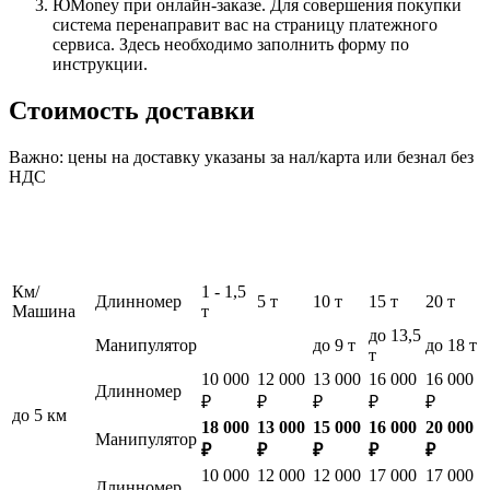
ЮMoney при онлайн-заказе. Для совершения покупки
система перенаправит вас на страницу платежного
сервиса. Здесь необходимо заполнить форму по
инструкции.
Стоимость доставки
Важно: цены на доставку указаны за нал/карта или безнал без
НДС
Км/
1 - 1,5
Длинномер
5 т
10 т
15 т
20 т
Машина
т
до 13,5
Манипулятор
до 9 т
до 18 т
т
10 000
12 000
13 000
16 000
16 000
Длинномер
₽
₽
₽
₽
₽
до 5 км
18 000
13 000
15 000
16 000
20 000
Манипулятор
₽
₽
₽
₽
₽
10 000
12 000
12 000
17 000
17 000
Длинномер