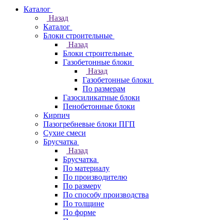
Каталог
Назад
Каталог
Блоки строительные
Назад
Блоки строительные
Газобетонные блоки
Назад
Газобетонные блоки
По размерам
Газосиликатные блоки
Пенобетонные блоки
Кирпич
Пазогребневые блоки ПГП
Сухие смеси
Брусчатка
Назад
Брусчатка
По материалу
По производителю
По размеру
По способу производства
По толщине
По форме