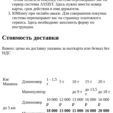
сервер системы ASSIST. Здесь нужно ввести номер
карты, срок действия и имя держателя.
ЮMoney при онлайн-заказе. Для совершения покупки
система перенаправит вас на страницу платежного
сервиса. Здесь необходимо заполнить форму по
инструкции.
Стоимость доставки
Важно: цены на доставку указаны за нал/карта или безнал без
НДС
Км/
1 - 1,5
Длинномер
5 т
10 т
15 т
20 т
Машина
т
до 13,5
Манипулятор
до 9 т
до 18 т
т
10 000
12 000
13 000
16 000
16 000
Длинномер
₽
₽
₽
₽
₽
до 5 км
18 000
13 000
15 000
16 000
20 000