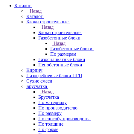
Каталог
Назад
Каталог
Блоки строительные
Назад
Блоки строительные
Газобетонные блоки
Назад
Газобетонные блоки
По размерам
Газосиликатные блоки
Пенобетонные блоки
Кирпич
Пазогребневые блоки ПГП
Сухие смеси
Брусчатка
Назад
Брусчатка
По материалу
По производителю
По размеру
По способу производства
По толщине
По форме