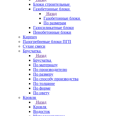
Блоки строительные
Газобетонные блоки
Назад
Газобетонные блоки
По размерам
Газосиликатные блоки
Пенобетонные блоки
Кирпич
Пазогребневые блоки ПГП
Сухие смеси
Брусчатка
Назад
Брусчатка
По материалу
По производителю
По размеру
По способу производства
По толщине
По форме
По цвету
Кровля
Назад
Кровля
Водосток