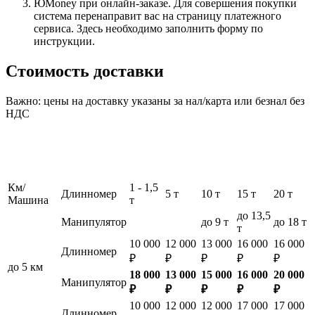
ЮMoney при онлайн-заказе. Для совершения покупки
система перенаправит вас на страницу платежного
сервиса. Здесь необходимо заполнить форму по
инструкции.
Стоимость доставки
Важно: цены на доставку указаны за нал/карта или безнал без
НДС
Км/
1 - 1,5
Длинномер
5 т
10 т
15 т
20 т
Машина
т
до 13,5
Манипулятор
до 9 т
до 18 т
т
10 000
12 000
13 000
16 000
16 000
Длинномер
₽
₽
₽
₽
₽
до 5 км
18 000
13 000
15 000
16 000
20 000
Манипулятор
₽
₽
₽
₽
₽
10 000
12 000
12 000
17 000
17 000
Длинномер