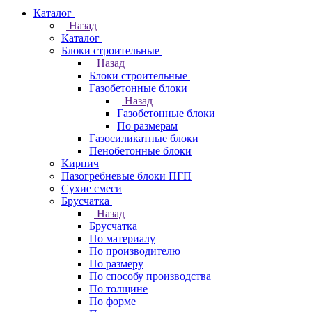
Каталог
Назад
Каталог
Блоки строительные
Назад
Блоки строительные
Газобетонные блоки
Назад
Газобетонные блоки
По размерам
Газосиликатные блоки
Пенобетонные блоки
Кирпич
Пазогребневые блоки ПГП
Сухие смеси
Брусчатка
Назад
Брусчатка
По материалу
По производителю
По размеру
По способу производства
По толщине
По форме