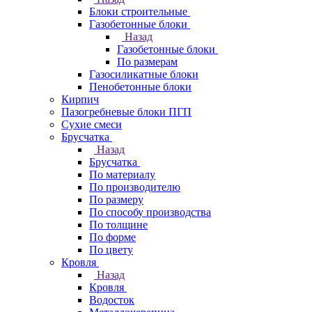
Блоки строительные
Газобетонные блоки
Назад
Газобетонные блоки
По размерам
Газосиликатные блоки
Пенобетонные блоки
Кирпич
Пазогребневые блоки ПГП
Сухие смеси
Брусчатка
Назад
Брусчатка
По материалу
По производителю
По размеру
По способу производства
По толщине
По форме
По цвету
Кровля
Назад
Кровля
Водосток