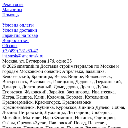
Реквизиты
Магазины
Помощь
Условия оплаты
Условия доставки
Гарантия на товар
Вопрос-ответ
Обзоры
+7 (499) 281-60-47
int.smsk@smartmsk.ru
Москва, ул. Бутлерова 17б, офис 35
© 2026 smartmsk.ru Доставка стройматериалов по Москве и
городам Московской области: Апрелевка, Балашиха,
Белоозёрский, Бронницы, Верея, Видное, Волоколамск,
Воскресенск, Высоковск, Голицыно, Дедовск, Дзержинский,
Дмитров, Долгопрудный, Домодедово, Дрезна, Дубна,
Егорьевск, Жуковский, Зарайск, Звенигород, Ивантеевка,
Истра, Кашира, Клин, Коломна, Королёв, Котельники,
Красноармейск, Красногорск, Краснозаводск,
Краснознаменск, Кубинка, Куровское, Ликино-Дулёво, Лобня,
Лосино-Петровский, Луховицы, Лыткарино, Люберцы,
Можайск, Мытищи, Наро-Фоминск, Ногинск, Одинцово,
Озёры, Орехово-Зуево, Павловский Посад, Пересвет,
Подольск, Протвино, Пушкино, Пущино, Раменское, Реутов,