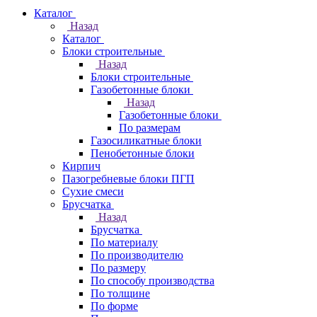
Каталог
Назад
Каталог
Блоки строительные
Назад
Блоки строительные
Газобетонные блоки
Назад
Газобетонные блоки
По размерам
Газосиликатные блоки
Пенобетонные блоки
Кирпич
Пазогребневые блоки ПГП
Сухие смеси
Брусчатка
Назад
Брусчатка
По материалу
По производителю
По размеру
По способу производства
По толщине
По форме