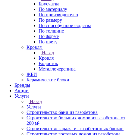
Брусчатка
По материалу
По производителю
По размеру
По способу производства
По толщине
По форме
По цвету
Кровля
Назад
Кровля
Водосток
Металлочерепица
ЖБИ
Керамические блоки
Бренды
Акции
Услуги
Назад
Услуги
Строительство бани из газобетона
Строительство больших домов из газобетона от
200 м²
Строительство гаража из газобетонных блоков
Строительство гостевых домов из газобетона