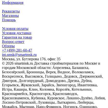
Информация
Реквизиты
Магазины
Помощь
Условия оплаты
Условия доставки
Гарантия на товар
Вопрос-ответ
Обзоры
+7 (499) 281-60-47
int.smsk@smartmsk.ru
Москва, ул. Бутлерова 17б, офис 35
© 2026 smartmsk.ru Доставка стройматериалов по Москве и
городам Московской области: Апрелевка, Балашиха,
Белоозёрский, Бронницы, Верея, Видное, Волоколамск,
Воскресенск, Высоковск, Голицыно, Дедовск, Дзержинский,
Дмитров, Долгопрудный, Домодедово, Дрезна, Дубна,
Егорьевск, Жуковский, Зарайск, Звенигород, Ивантеевка,
Истра, Кашира, Клин, Коломна, Королёв, Котельники,
Красноармейск, Красногорск, Краснозаводск,
Краснознаменск, Кубинка, Куровское, Ликино-Дулёво, Лобня,
Лосино-Петровский, Луховицы, Лыткарино, Люберцы,
Можайск, Мытищи, Наро-Фоминск, Ногинск, Одинцово,