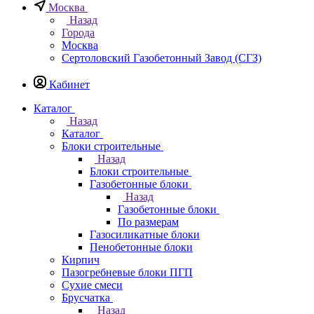
Москва
Назад
Города
Москва
Сертоловский Газобетонный Завод (СГЗ)
Кабинет
Каталог
Назад
Каталог
Блоки строительные
Назад
Блоки строительные
Газобетонные блоки
Назад
Газобетонные блоки
По размерам
Газосиликатные блоки
Пенобетонные блоки
Кирпич
Пазогребневые блоки ПГП
Сухие смеси
Брусчатка
Назад