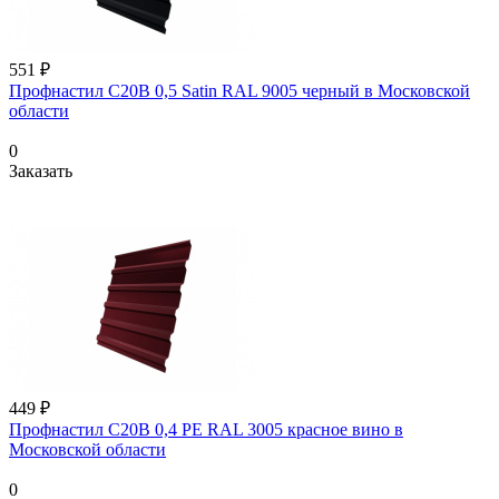
551 ₽
Профнастил С20В 0,5 Satin RAL 9005 черный в Московской
области
0
Заказать
449 ₽
Профнастил С20В 0,4 PE RAL 3005 красное вино в
Московской области
0