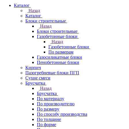
Каталог
Назад
Каталог
Блоки строительные
Назад
Блоки строительные
Газобетонные блоки
Назад
Газобетонные блоки
По размерам
Газосиликатные блоки
Пенобетонные блоки
Кирпич
Пазогребневые блоки ПГП
Сухие смеси
Брусчатка
Назад
Брусчатка
По материалу
По производителю
По размеру
По способу производства
По толщине
По форме