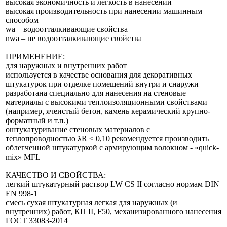
высокая экономичность и легкость в нанесении
высокая производительность при нанесении машинным
способом
wa – водоотталкивающие свойства
nwa – не водоотталкивающие свойства
ПРИМЕНЕНИЕ:
для наружных и внутренних работ
используется в качестве основания для декоративных
штукатурок при отделке помещений внутри и снаружи
разработана специально для нанесения на стеновые
материалы с высокими теплоизоляционными свойствами
(например, ячеистый бетон, камень керамический крупно-
форматный и т.п.)
оштукатуривание стеновых материалов с
теплопроводностью λR ≤ 0,10 рекомендуется производить
облегченной штукатуркой с армирующим волокном - «quick-
mix» MFL
КАЧЕСТВО И СВОЙСТВА:
легкий штукатурный раствор LW CS II согласно нормам DIN
EN 998-1
смесь сухая штукатурная легкая для наружных (и
внутренних) работ, КП II, F50, механизированного нанесения
ГОСТ 33083-2014