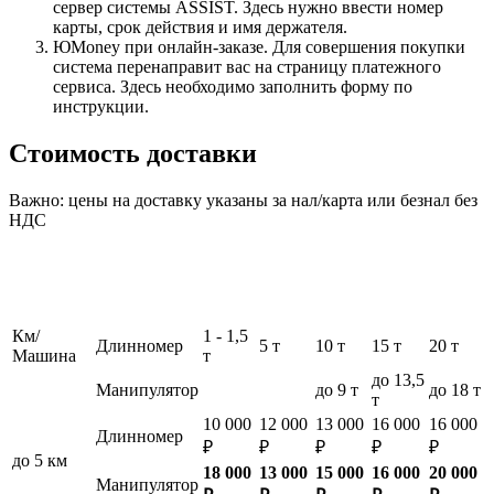
сервер системы ASSIST. Здесь нужно ввести номер
карты, срок действия и имя держателя.
ЮMoney при онлайн-заказе. Для совершения покупки
система перенаправит вас на страницу платежного
сервиса. Здесь необходимо заполнить форму по
инструкции.
Стоимость доставки
Важно: цены на доставку указаны за нал/карта или безнал без
НДС
Км/
1 - 1,5
Длинномер
5 т
10 т
15 т
20 т
Машина
т
до 13,5
Манипулятор
до 9 т
до 18 т
т
10 000
12 000
13 000
16 000
16 000
Длинномер
₽
₽
₽
₽
₽
до 5 км
18 000
13 000
15 000
16 000
20 000
Манипулятор