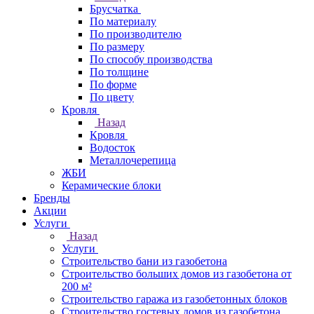
Брусчатка
По материалу
По производителю
По размеру
По способу производства
По толщине
По форме
По цвету
Кровля
Назад
Кровля
Водосток
Металлочерепица
ЖБИ
Керамические блоки
Бренды
Акции
Услуги
Назад
Услуги
Строительство бани из газобетона
Строительство больших домов из газобетона от
200 м²
Строительство гаража из газобетонных блоков
Строительство гостевых домов из газобетона