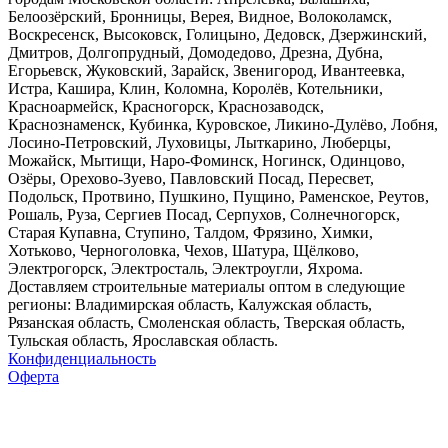
Белоозёрский, Бронницы, Верея, Видное, Волоколамск,
Воскресенск, Высоковск, Голицыно, Дедовск, Дзержинский,
Дмитров, Долгопрудный, Домодедово, Дрезна, Дубна,
Егорьевск, Жуковский, Зарайск, Звенигород, Ивантеевка,
Истра, Кашира, Клин, Коломна, Королёв, Котельники,
Красноармейск, Красногорск, Краснозаводск,
Краснознаменск, Кубинка, Куровское, Ликино-Дулёво, Лобня,
Лосино-Петровский, Луховицы, Лыткарино, Люберцы,
Можайск, Мытищи, Наро-Фоминск, Ногинск, Одинцово,
Озёры, Орехово-Зуево, Павловский Посад, Пересвет,
Подольск, Протвино, Пушкино, Пущино, Раменское, Реутов,
Рошаль, Руза, Сергиев Посад, Серпухов, Солнечногорск,
Старая Купавна, Ступино, Талдом, Фрязино, Химки,
Хотьково, Черноголовка, Чехов, Шатура, Щёлково,
Электрогорск, Электросталь, Электроугли, Яхрома.
Доставляем строительные материалы оптом в следующие
регионы: Владимирская область, Калужская область,
Рязанская область, Смоленская область, Тверская область,
Тульская область, Ярославская область.
Конфиденциальность
Оферта