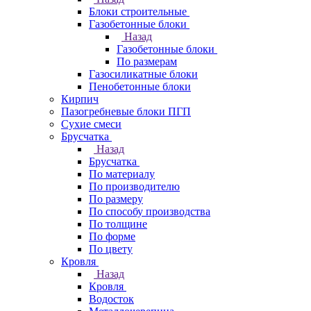
Блоки строительные
Газобетонные блоки
Назад
Газобетонные блоки
По размерам
Газосиликатные блоки
Пенобетонные блоки
Кирпич
Пазогребневые блоки ПГП
Сухие смеси
Брусчатка
Назад
Брусчатка
По материалу
По производителю
По размеру
По способу производства
По толщине
По форме
По цвету
Кровля
Назад
Кровля
Водосток