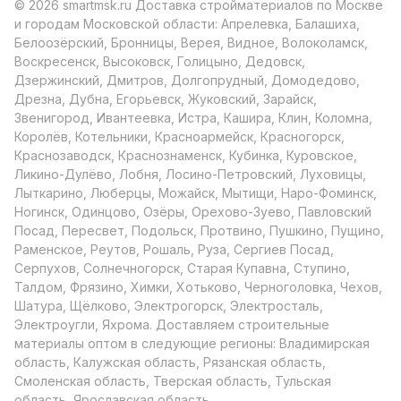
© 2026 smartmsk.ru Доставка стройматериалов по Москве
и городам Московской области: Апрелевка, Балашиха,
Белоозёрский, Бронницы, Верея, Видное, Волоколамск,
Воскресенск, Высоковск, Голицыно, Дедовск,
Дзержинский, Дмитров, Долгопрудный, Домодедово,
Дрезна, Дубна, Егорьевск, Жуковский, Зарайск,
Звенигород, Ивантеевка, Истра, Кашира, Клин, Коломна,
Королёв, Котельники, Красноармейск, Красногорск,
Краснозаводск, Краснознаменск, Кубинка, Куровское,
Ликино-Дулёво, Лобня, Лосино-Петровский, Луховицы,
Лыткарино, Люберцы, Можайск, Мытищи, Наро-Фоминск,
Ногинск, Одинцово, Озёры, Орехово-Зуево, Павловский
Посад, Пересвет, Подольск, Протвино, Пушкино, Пущино,
Раменское, Реутов, Рошаль, Руза, Сергиев Посад,
Серпухов, Солнечногорск, Старая Купавна, Ступино,
Талдом, Фрязино, Химки, Хотьково, Черноголовка, Чехов,
Шатура, Щёлково, Электрогорск, Электросталь,
Электроугли, Яхрома. Доставляем строительные
материалы оптом в следующие регионы: Владимирская
область, Калужская область, Рязанская область,
Смоленская область, Тверская область, Тульская
область, Ярославская область.