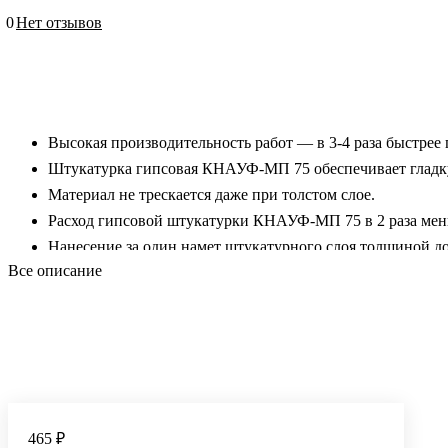
0
Нет отзывов
Высокая производительность работ — в 3-4 раза быстрее
Штукатурка гипсовая КНАУФ-МП 75 обеспечивает гладку
Материал не трескается даже при толстом слое.
Расход гипсовой штукатурки КНАУФ-МП 75 в 2 раза ме
Нанесение за один намет штукатурного слоя толщиной до
Все описание
Универсальность материала — одновременное оштукатури
Высокая водоудерживающая способность — растворная см
температуре.
Регулирует режим влажности — поверхность «дышит», с
Материал изготовлен из экологически чистого природного
465 ₽