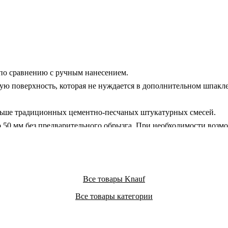
 по сравнению с ручным нанесением.
ю поверхность, которая не нуждается в дополнительном шпакл
ньше традиционных цементно-песчаных штукатурных смесей.
 50 мм без предварительного обрызга. При необходимости возмо
вание и шпаклевание, изготовление декоративных элементов, 
есь не расслаивается и не обезвоживается даже на пористых,
оздавая благоприятный микроклимат в помещении.
Все товары Knauf
 минерала (гипса) и не содержит вредных для здоровья человек
Все товары категории