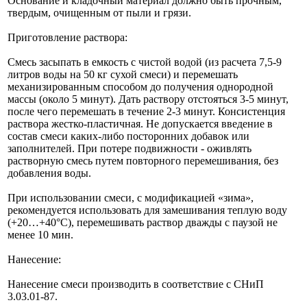
Основание и кладочный материал должно быть прочным,
твердым, очищенным от пыли и грязи.
Приготовление раствора:
Смесь засыпать в емкость с чистой водой (из расчета 7,5-9
литров воды на 50 кг сухой смеси) и перемешать
механизированным способом до получения однородной
массы (около 5 минут). Дать раствору отстояться 3-5 минут,
после чего перемешать в течение 2-3 минут. Консистенция
раствора жестко-пластичная. Не допускается введение в
состав смеси каких-либо посторонних добавок или
заполнителей. При потере подвижности - оживлять
растворную смесь путем повторного перемешивания, без
добавления воды.
При использовании смеси, с модификацией «зима»,
рекомендуется использовать для замешивания теплую воду
(+20…+40°С), перемешивать раствор дважды с паузой не
менее 10 мин.
Нанесение:
Нанесение смеси производить в соответствие с СНиП
3.03.01-87.