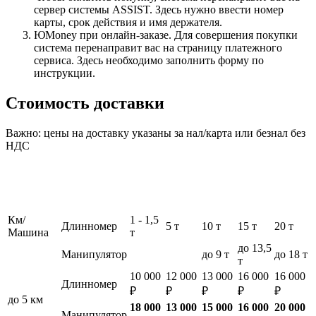
сервер системы ASSIST. Здесь нужно ввести номер
карты, срок действия и имя держателя.
ЮMoney при онлайн-заказе. Для совершения покупки
система перенаправит вас на страницу платежного
сервиса. Здесь необходимо заполнить форму по
инструкции.
Стоимость доставки
Важно: цены на доставку указаны за нал/карта или безнал без
НДС
Км/
1 - 1,5
Длинномер
5 т
10 т
15 т
20 т
Машина
т
до 13,5
Манипулятор
до 9 т
до 18 т
т
10 000
12 000
13 000
16 000
16 000
Длинномер
₽
₽
₽
₽
₽
до 5 км
18 000
13 000
15 000
16 000
20 000
Манипулятор