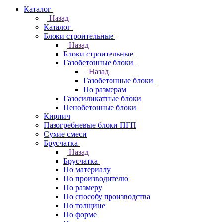
Каталог
Назад
Каталог
Блоки строительные
Назад
Блоки строительные
Газобетонные блоки
Назад
Газобетонные блоки
По размерам
Газосиликатные блоки
Пенобетонные блоки
Кирпич
Пазогребневые блоки ПГП
Сухие смеси
Брусчатка
Назад
Брусчатка
По материалу
По производителю
По размеру
По способу производства
По толщине
По форме