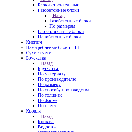
Блоки строительные
Газобетонные блоки
Назад
Газобетонные блоки
По размерам
Газосиликатные блоки
Пенобетонные блоки
Кирпич
Пазогребневые блоки ПГП
Сухие смеси
Брусчатка
Назад
Брусчатка
По материалу
По производителю
По размеру
По способу производства
По толщине
По форме
По цвету
Кровля
Назад
Кровля
Водосток