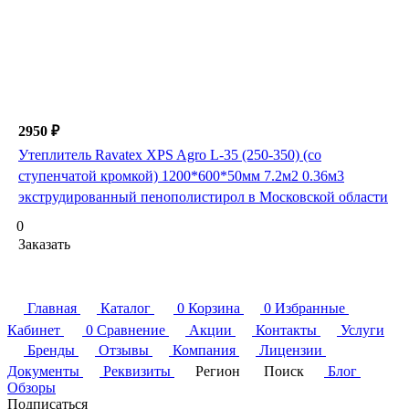
2950 ₽
Утеплитель Ravatex XPS Agro L-35 (250-350) (со
ступенчатой кромкой) 1200*600*50мм 7.2м2 0.36м3
экструдированный пенополистирол в Московской области
0
Заказать
Главная
Каталог
0
Корзина
0
Избранные
Кабинет
0
Сравнение
Акции
Контакты
Услуги
Бренды
Отзывы
Компания
Лицензии
Документы
Реквизиты
Регион
Поиск
Блог
Обзоры
Подписаться