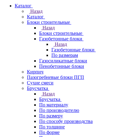
Каталог
Назад
Каталог
Блоки строительные
Назад
Блоки строительные
Газобетонные блоки
Назад
Газобетонные блоки
По размерам
Газосиликатные блоки
Пенобетонные блоки
Кирпич
Пазогребневые блоки ПГП
Сухие смеси
Брусчатка
Назад
Брусчатка
По материалу
По производителю
По размеру
По способу производства
По толщине
По форме