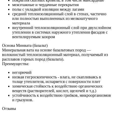
покрытия скатных кровель, в том числе мансардные
межэтажные и чердачные перекрытия
полы с укладкой изоляции между лагами
средний теплоизоляционный слой в стенах, частично
или полностью выполненных из мелкоштучного
материала
внутренний теплоизоляционный слой при двухслойном
утеплении в системах наружного утепления фасадов с
вентилируемым зазором
Основа Минвата (базальт)
Минеральная вата на основе базальтовых пород —
волокнистый теплоизоляционный материал, получаемый из
расплавов горных пород (базальта).
Преимущества:
негорючий
низкая гигроскопичность - влага, не скапливаясь в
толще утеплителя, испаряется с поверхности плит
химическая стойкость к воздействию органических
веществ (растворителей, кислот, щелочей и т.д.)
устойчивость к воздействию грибков, микроорганизмов
и грызунов.
Отзывы