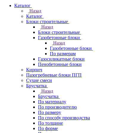
Каталог
Назад
Каталог
Блоки строительные
Назад
Блоки строительные
Газобетонные блоки
Назад
Газобетонные блоки
По размерам
Газосиликатные блоки
Пенобетонные блоки
Кирпич
Пазогребневые блоки ПГП
Сухие смеси
Брусчатка
Назад
Брусчатка
По материалу
По производителю
По размеру
По способу производства
По толщине
По форме