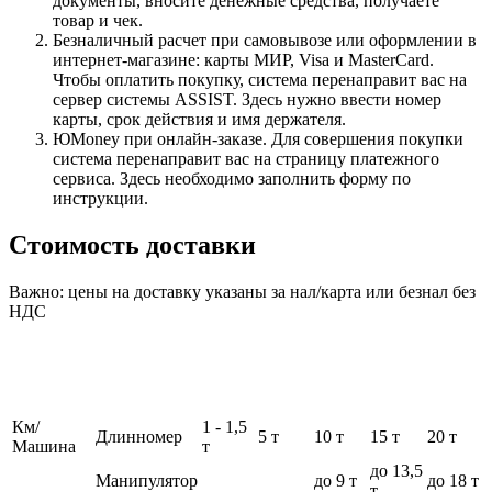
документы, вносите денежные средства, получаете
товар и чек.
Безналичный расчет при самовывозе или оформлении в
интернет-магазине: карты МИР, Visa и MasterCard.
Чтобы оплатить покупку, система перенаправит вас на
сервер системы ASSIST. Здесь нужно ввести номер
карты, срок действия и имя держателя.
ЮMoney при онлайн-заказе. Для совершения покупки
система перенаправит вас на страницу платежного
сервиса. Здесь необходимо заполнить форму по
инструкции.
Стоимость доставки
Важно: цены на доставку указаны за нал/карта или безнал без
НДС
Км/
1 - 1,5
Длинномер
5 т
10 т
15 т
20 т
Машина
т
до 13,5
Манипулятор
до 9 т
до 18 т
т