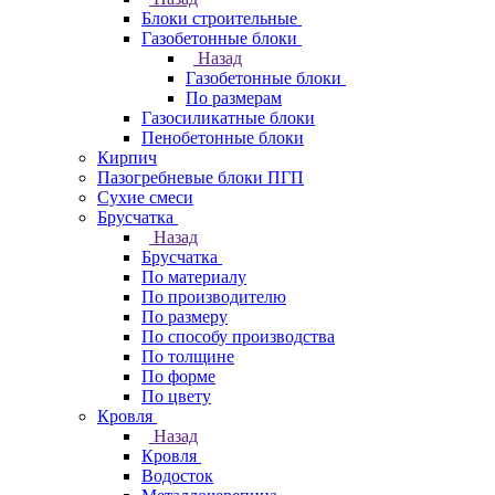
Блоки строительные
Газобетонные блоки
Назад
Газобетонные блоки
По размерам
Газосиликатные блоки
Пенобетонные блоки
Кирпич
Пазогребневые блоки ПГП
Сухие смеси
Брусчатка
Назад
Брусчатка
По материалу
По производителю
По размеру
По способу производства
По толщине
По форме
По цвету
Кровля
Назад
Кровля
Водосток