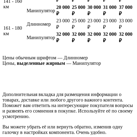
₽
₽
₽
₽
₽
141 - 160
км
20 000
25 000
30 000
31 000
37 000
Манипулятор
₽
₽
₽
₽
₽
23 000
25 000
23 000
23 000
33 000
Длинномер
₽
₽
₽
₽
₽
161 - 180
км
32 000
32 000
32 000
32 000
32 000
Манипулятор
₽
₽
₽
₽
₽
Цены обычным шрифтом — Длинномер
Цены,
выделенные жирным
— Манипулятор
Дополнительная вкладка для размещения информации о
товарах, доставке или любого другого важного контента.
Поможет вам ответить на интересующие покупателя вопросы
и развеять его сомнения в покупке. Используйте её по своему
усмотрению.
Вы можете убрать её или вернуть обратно, изменив одну
галочку в настройках компонента. Очень удобно.