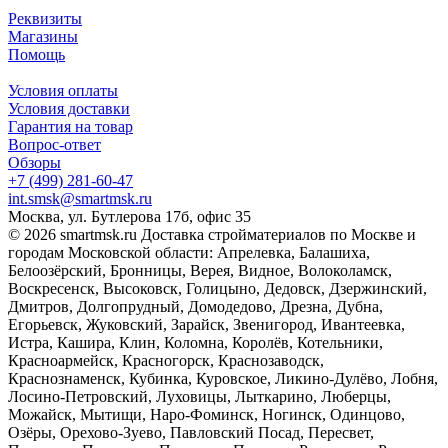
Реквизиты
Магазины
Помощь
Условия оплаты
Условия доставки
Гарантия на товар
Вопрос-ответ
Обзоры
+7 (499) 281-60-47
int.smsk@smartmsk.ru
Москва, ул. Бутлерова 17б, офис 35
© 2026 smartmsk.ru Доставка стройматериалов по Москве и
городам Московской области: Апрелевка, Балашиха,
Белоозёрский, Бронницы, Верея, Видное, Волоколамск,
Воскресенск, Высоковск, Голицыно, Дедовск, Дзержинский,
Дмитров, Долгопрудный, Домодедово, Дрезна, Дубна,
Егорьевск, Жуковский, Зарайск, Звенигород, Ивантеевка,
Истра, Кашира, Клин, Коломна, Королёв, Котельники,
Красноармейск, Красногорск, Краснозаводск,
Краснознаменск, Кубинка, Куровское, Ликино-Дулёво, Лобня,
Лосино-Петровский, Луховицы, Лыткарино, Люберцы,
Можайск, Мытищи, Наро-Фоминск, Ногинск, Одинцово,
Озёры, Орехово-Зуево, Павловский Посад, Пересвет,