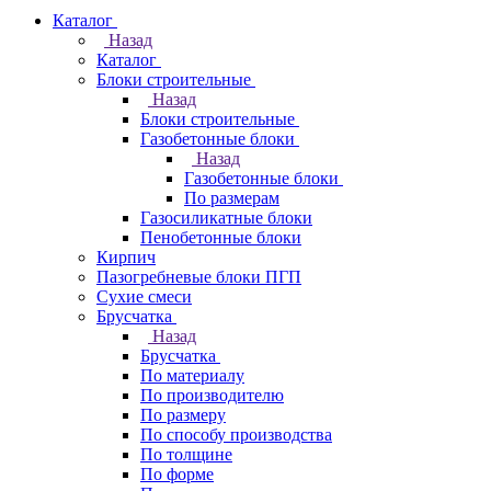
Каталог
Назад
Каталог
Блоки строительные
Назад
Блоки строительные
Газобетонные блоки
Назад
Газобетонные блоки
По размерам
Газосиликатные блоки
Пенобетонные блоки
Кирпич
Пазогребневые блоки ПГП
Сухие смеси
Брусчатка
Назад
Брусчатка
По материалу
По производителю
По размеру
По способу производства
По толщине
По форме