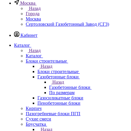
Москва
Назад
Города
Москва
Сертоловский Газобетонный Завод (СГЗ)
Кабинет
Каталог
Назад
Каталог
Блоки строительные
Назад
Блоки строительные
Газобетонные блоки
Назад
Газобетонные блоки
По размерам
Газосиликатные блоки
Пенобетонные блоки
Кирпич
Пазогребневые блоки ПГП
Сухие смеси
Брусчатка
Назад