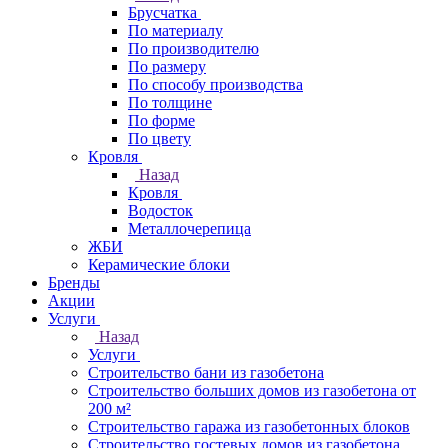
Брусчатка
По материалу
По производителю
По размеру
По способу производства
По толщине
По форме
По цвету
Кровля
Назад
Кровля
Водосток
Металлочерепица
ЖБИ
Керамические блоки
Бренды
Акции
Услуги
Назад
Услуги
Строительство бани из газобетона
Строительство больших домов из газобетона от
200 м²
Строительство гаража из газобетонных блоков
Строительство гостевых домов из газобетона