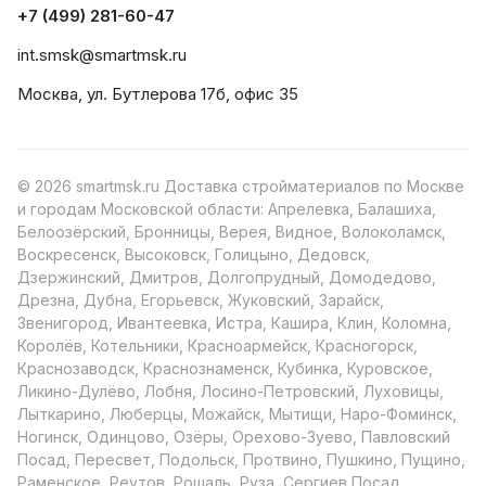
+7 (499) 281-60-47
int.smsk@smartmsk.ru
Москва, ул. Бутлерова 17б, офис 35
© 2026 smartmsk.ru Доставка стройматериалов по Москве
и городам Московской области: Апрелевка, Балашиха,
Белоозёрский, Бронницы, Верея, Видное, Волоколамск,
Воскресенск, Высоковск, Голицыно, Дедовск,
Дзержинский, Дмитров, Долгопрудный, Домодедово,
Дрезна, Дубна, Егорьевск, Жуковский, Зарайск,
Звенигород, Ивантеевка, Истра, Кашира, Клин, Коломна,
Королёв, Котельники, Красноармейск, Красногорск,
Краснозаводск, Краснознаменск, Кубинка, Куровское,
Ликино-Дулёво, Лобня, Лосино-Петровский, Луховицы,
Лыткарино, Люберцы, Можайск, Мытищи, Наро-Фоминск,
Ногинск, Одинцово, Озёры, Орехово-Зуево, Павловский
Посад, Пересвет, Подольск, Протвино, Пушкино, Пущино,
Раменское, Реутов, Рошаль, Руза, Сергиев Посад,