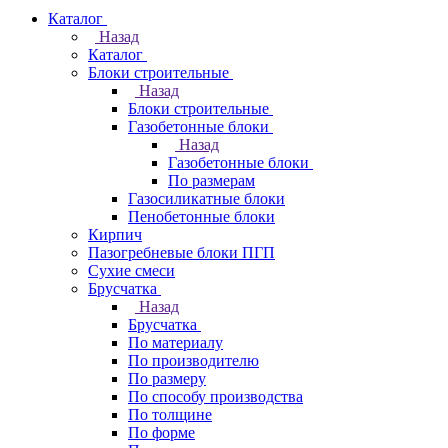
Каталог
Назад
Каталог
Блоки строительные
Назад
Блоки строительные
Газобетонные блоки
Назад
Газобетонные блоки
По размерам
Газосиликатные блоки
Пенобетонные блоки
Кирпич
Пазогребневые блоки ПГП
Сухие смеси
Брусчатка
Назад
Брусчатка
По материалу
По производителю
По размеру
По способу производства
По толщине
По форме