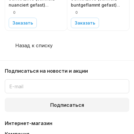
nuanciert gefast)
buntgeflammt gefast)
200x100x40 в
200x100x52 в
0
0
Московской области
Московской области
Заказать
Заказать
Назад к списку
Подписаться
на новости и акции
Подписаться
Интернет-магазин