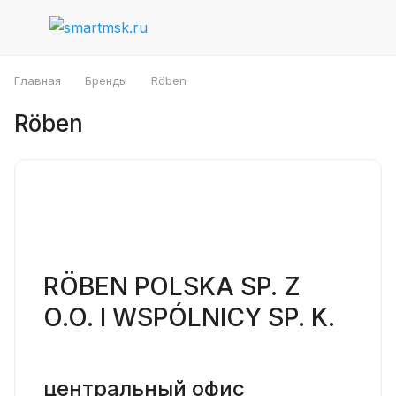
Главная
Бренды
Röben
Röben
RÖBEN POLSKA SP. Z
O.O. I WSPÓLNICY SP. K.
центральный офис