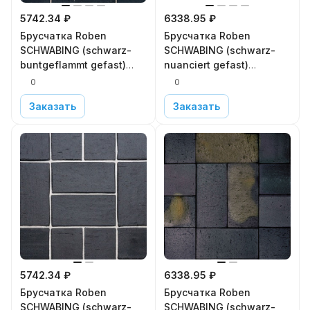
5742.34 ₽
6338.95 ₽
Брусчатка Roben
Брусчатка Roben
SCHWABING (schwarz-
SCHWABING (schwarz-
buntgeflammt gefast)
nuanciert gefast)
200x100x40 в
200x100x52 в
0
0
Московской области
Московской области
Заказать
Заказать
5742.34 ₽
6338.95 ₽
Брусчатка Roben
Брусчатка Roben
SCHWABING (schwarz-
SCHWABING (schwarz-