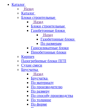
Каталог
Назад
Каталог
Блоки строительные
Назад
Блоки строительные
Газобетонные блоки
Назад
Газобетонные блоки
По размерам
Газосиликатные блоки
Пенобетонные блоки
Кирпич
Пазогребневые блоки ПГП
Сухие смеси
Брусчатка
Назад
Брусчатка
По материалу
По производителю
По размеру
По способу производства
По толщине
По форме