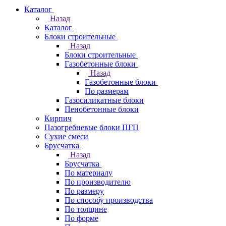
Каталог
Назад
Каталог
Блоки строительные
Назад
Блоки строительные
Газобетонные блоки
Назад
Газобетонные блоки
По размерам
Газосиликатные блоки
Пенобетонные блоки
Кирпич
Пазогребневые блоки ПГП
Сухие смеси
Брусчатка
Назад
Брусчатка
По материалу
По производителю
По размеру
По способу производства
По толщине
По форме