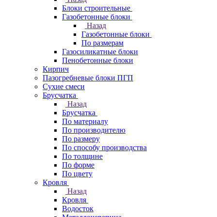
Блоки строительные
Газобетонные блоки
Назад
Газобетонные блоки
По размерам
Газосиликатные блоки
Пенобетонные блоки
Кирпич
Пазогребневые блоки ПГП
Сухие смеси
Брусчатка
Назад
Брусчатка
По материалу
По производителю
По размеру
По способу производства
По толщине
По форме
По цвету
Кровля
Назад
Кровля
Водосток