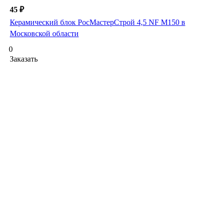
45 ₽
Керамический блок РосМастерСтрой 4,5 NF М150 в
Московской области
0
Заказать