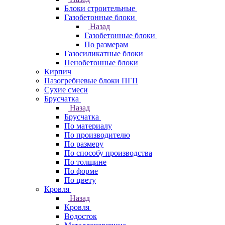
Блоки строительные
Газобетонные блоки
Назад
Газобетонные блоки
По размерам
Газосиликатные блоки
Пенобетонные блоки
Кирпич
Пазогребневые блоки ПГП
Сухие смеси
Брусчатка
Назад
Брусчатка
По материалу
По производителю
По размеру
По способу производства
По толщине
По форме
По цвету
Кровля
Назад
Кровля
Водосток