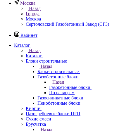
Москва
Назад
Города
Москва
Сертоловский Газобетонный Завод (СГЗ)
Кабинет
Каталог
Назад
Каталог
Блоки строительные
Назад
Блоки строительные
Газобетонные блоки
Назад
Газобетонные блоки
По размерам
Газосиликатные блоки
Пенобетонные блоки
Кирпич
Пазогребневые блоки ПГП
Сухие смеси
Брусчатка
Назад