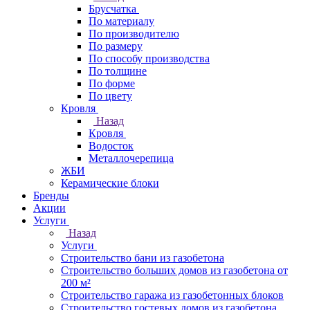
Брусчатка
По материалу
По производителю
По размеру
По способу производства
По толщине
По форме
По цвету
Кровля
Назад
Кровля
Водосток
Металлочерепица
ЖБИ
Керамические блоки
Бренды
Акции
Услуги
Назад
Услуги
Строительство бани из газобетона
Строительство больших домов из газобетона от
200 м²
Строительство гаража из газобетонных блоков
Строительство гостевых домов из газобетона