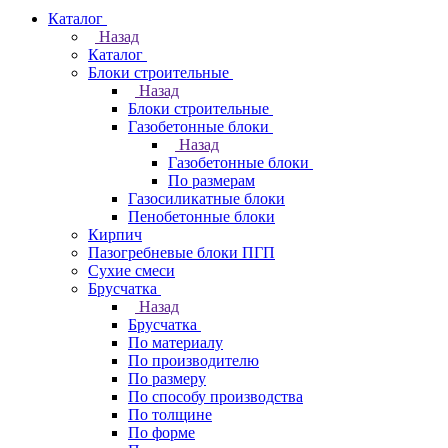
Каталог
Назад
Каталог
Блоки строительные
Назад
Блоки строительные
Газобетонные блоки
Назад
Газобетонные блоки
По размерам
Газосиликатные блоки
Пенобетонные блоки
Кирпич
Пазогребневые блоки ПГП
Сухие смеси
Брусчатка
Назад
Брусчатка
По материалу
По производителю
По размеру
По способу производства
По толщине
По форме