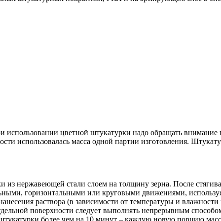
 использовании цветной штукатурки надо обращать внимание на
ости использовалась масса одной партии изготовления. Штукату
из нержавеющей стали слоем на толщину зерна. После стягиван
льными, горизонтальными или круговыми движениями, используя
нанесения раствора (в зависимости от температуры и влажности
дельной поверхности следует выполнять непрерывным способом,
штукатурки более чем на 10 минут – каждую новую порцию массы