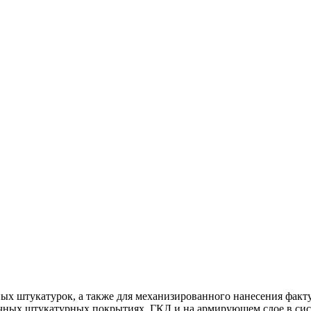
х штукатурок, а также для механизированного нанесения фактур
ных штукатурных покрытиях, ГКЛ и на армирующем слое в систе