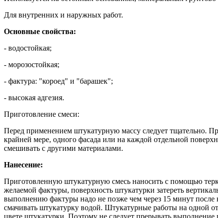
Для внутренних и наружных работ.
Основные свойства:
- водостойкая;
- морозостойкая;
- фактура: "короед" и "барашек";
- высокая адгезия.
Приготовление смеси:
Перед применением штукатурную массу следует тщательно. При
крайней мере, одного фасада или на каждой отдельной поверхн
смешивать с другими материалами.
Нанесение:
Приготовленную штукатурную смесь наносить с помощью терки 
желаемой фактуры, поверхность штукатурки затереть вертика
выполнению фактуры надо не позже чем через 15 минут после 
смачивать штукатурку водой. Штукатурные работы на одной от
цвете штукатурки. Поэтому не следует прерывать выполнение 