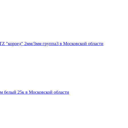
TZ "короед" 2мм/3мм группа3 в Московской области
м белый 25к в Московской области