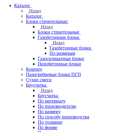
Каталог
Назад
Каталог
Блоки строительные
Назад
Блоки строительные
Газобетонные блоки
Назад
Газобетонные блоки
По размерам
Газосиликатные блоки
Пенобетонные блоки
Кирпич
Пазогребневые блоки ПГП
Сухие смеси
Брусчатка
Назад
Брусчатка
По материалу
По производителю
По размеру
По способу производства
По толщине
По форме