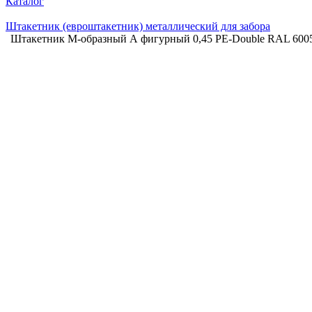
Каталог
Штакетник (евроштакетник) металлический для забора
Штакетник М-образный А фигурный 0,45 PE-Double RAL 6005